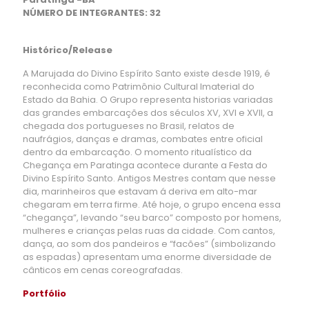
NÚMERO DE INTEGRANTES: 32
Histórico/Release
A Marujada do Divino Espírito Santo existe desde 1919, é
reconhecida como Patrimônio Cultural Imaterial do
Estado da Bahia. O Grupo representa historias variadas
das grandes embarcações dos séculos XV, XVI e XVII, a
chegada dos portugueses no Brasil, relatos de
naufrágios, danças e dramas, combates entre oficial
dentro da embarcação. O momento ritualístico da
Chegança em Paratinga acontece durante a Festa do
Divino Espírito Santo. Antigos Mestres contam que nesse
dia, marinheiros que estavam á deriva em alto-mar
chegaram em terra firme. Até hoje, o grupo encena essa
“chegança”, levando “seu barco” composto por homens,
mulheres e crianças pelas ruas da cidade. Com cantos,
dança, ao som dos pandeiros e “facões” (simbolizando
as espadas) apresentam uma enorme diversidade de
cânticos em cenas coreografadas.
Portfólio